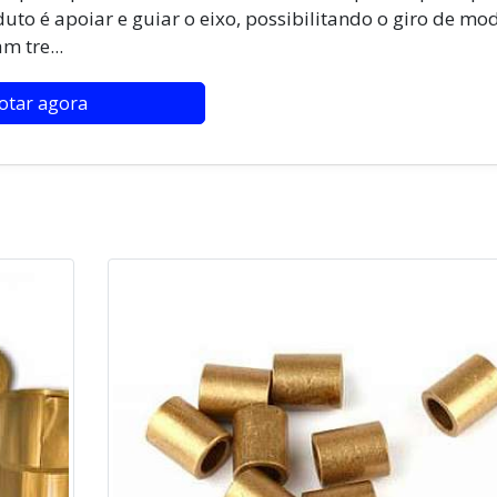
uto é apoiar e guiar o eixo, possibilitando o giro de mo
m tre...
otar agora