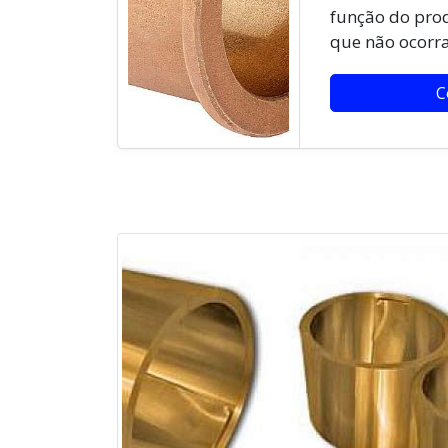
função do prod
que não ocorra
C