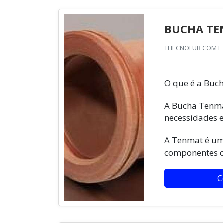
BUCHA T
THECNOLUB COM E I
O que é a Buc
A Bucha Tenma
necessidades e
A Tenmat é um 
componentes de
C