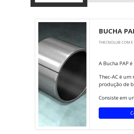
BUCHA PA
THECNOLUB COM E I
A Bucha PAP é 
Thec-AC é um 
produção de bu
Consiste em um
C