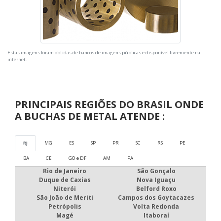
Estas imagens foram obtidas de bancos de imagens públicas e disponível livremente na
internet.
PRINCIPAIS REGIÕES DO BRASIL ONDE
A BUCHAS DE METAL ATENDE :
RJ
MG
ES
SP
PR
SC
RS
PE
BA
CE
GO e DF
AM
PA
Rio de Janeiro
São Gonçalo
Duque de Caxias
Nova Iguaçu
Niterói
Belford Roxo
São João de Meriti
Campos dos Goytacazes
Petrópolis
Volta Redonda
Magé
Itaboraí