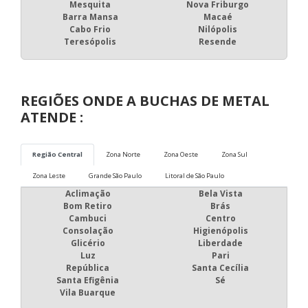
Mesquita
Nova Friburgo
Barra Mansa
Macaé
Cabo Frio
Nilópolis
Teresópolis
Resende
REGIÕES ONDE A BUCHAS DE METAL
ATENDE :
Região Central
Zona Norte
Zona Oeste
Zona Sul
Zona Leste
Grande São Paulo
Litoral de São Paulo
Aclimação
Bela Vista
Bom Retiro
Brás
Cambuci
Centro
Consolação
Higienópolis
Glicério
Liberdade
Luz
Pari
República
Santa Cecília
Santa Efigênia
Sé
Vila Buarque