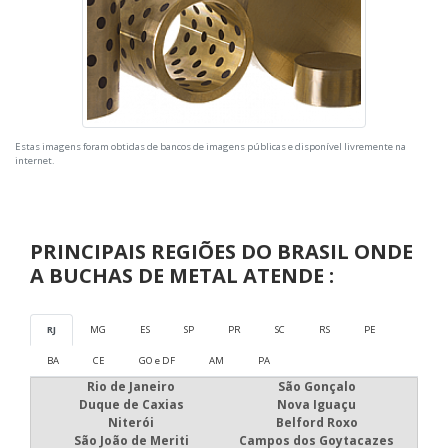
Estas imagens foram obtidas de bancos de imagens públicas e disponível livremente na
internet.
PRINCIPAIS REGIÕES DO BRASIL ONDE
A BUCHAS DE METAL ATENDE :
RJ
MG
ES
SP
PR
SC
RS
PE
BA
CE
GO e DF
AM
PA
Rio de Janeiro
São Gonçalo
Duque de Caxias
Nova Iguaçu
Niterói
Belford Roxo
São João de Meriti
Campos dos Goytacazes