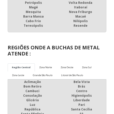
Petrópolis
Volta Redonda
Magé
Itaboraí
Mesquita
Nova Friburgo
Barra Mansa
Macaé
Cabo Frio
Nilópolis
Teresópolis
Resende
REGIÕES ONDE A BUCHAS DE METAL
ATENDE :
Região Central
Zona Norte
Zona Oeste
Zona Sul
Zona Leste
Grande São Paulo
Litoral de São Paulo
Aclimação
Bela Vista
Bom Retiro
Brás
Cambuci
Centro
Consolação
Higienópolis
Glicério
Liberdade
Luz
Pari
República
Santa Cecília
Santa Efigênia
Sé