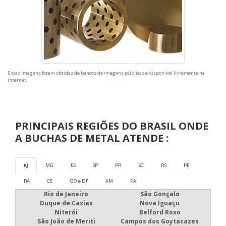
Estas imagens foram obtidas de bancos de imagens públicas e disponível livremente na
internet.
PRINCIPAIS REGIÕES DO BRASIL ONDE
A BUCHAS DE METAL ATENDE :
RJ
MG
ES
SP
PR
SC
RS
PE
BA
CE
GO e DF
AM
PA
Rio de Janeiro
São Gonçalo
Duque de Caxias
Nova Iguaçu
Niterói
Belford Roxo
São João de Meriti
Campos dos Goytacazes