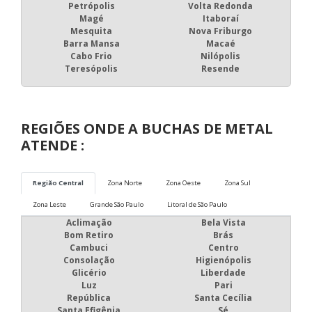
Petrópolis
Volta Redonda
Magé
Itaboraí
Mesquita
Nova Friburgo
Barra Mansa
Macaé
Cabo Frio
Nilópolis
Teresópolis
Resende
REGIÕES ONDE A BUCHAS DE METAL
ATENDE :
Região Central
Zona Norte
Zona Oeste
Zona Sul
Zona Leste
Grande São Paulo
Litoral de São Paulo
Aclimação
Bela Vista
Bom Retiro
Brás
Cambuci
Centro
Consolação
Higienópolis
Glicério
Liberdade
Luz
Pari
República
Santa Cecília
Santa Efigênia
Sé