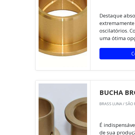
Destaque absol
extremamente e
oscilatórios. C
uma ótima opç
C
BUCHA BR
BRASS LUNA / SÃO 
É indispensáv
de sua produçã