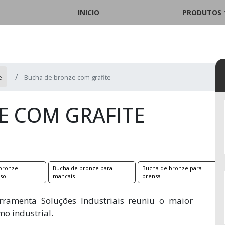
INICIO
PRODUTOS
e
Bucha de bronze com grafite
E COM GRAFITE
bronze
Bucha de bronze para
Bucha de bronze para
oso
mancais
prensa
rramenta Soluções Industriais reuniu o maior
mo industrial.