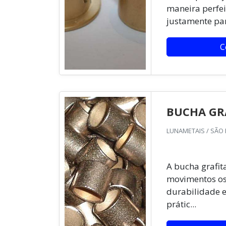
maneira perfe
justamente par
C
BUCHA GR
LUNAMETAIS / SÃO 
A bucha grafit
movimentos osc
durabilidade e
prátic...