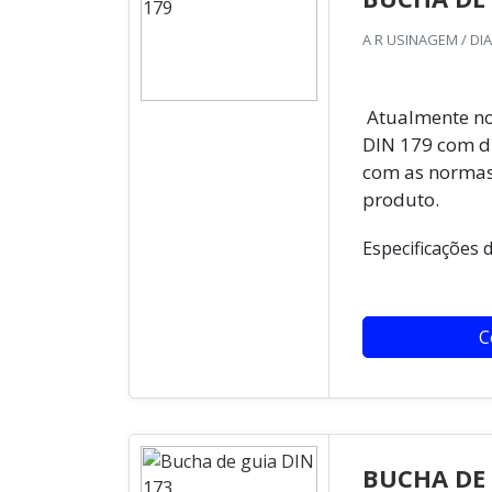
A R USINAGEM / DI
Atualmente no
DIN 179 com d
com as normas
produto.
Especificações d
C
BUCHA DE 