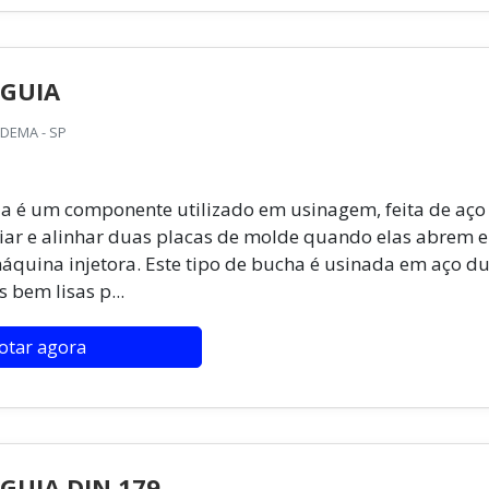
 GUIA
ADEMA - SP
a é um componente utilizado em usinagem, feita de aço
iar e alinhar duas placas de molde quando elas abrem e
quina injetora. Este tipo de bucha é usinada em aço d
 bem lisas p...
otar agora
GUIA DIN 179