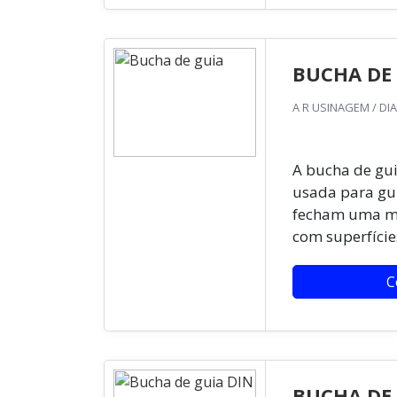
BUCHA DE
A R USINAGEM / DI
A bucha de gui
usada para gu
fecham uma má
com superfícies
C
BUCHA DE 