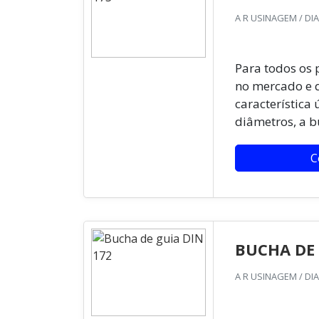
A R USINAGEM / DI
Para todos os
no mercado e q
característica 
diâmetros, a b
C
BUCHA DE 
A R USINAGEM / DI