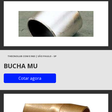
THECNOLUB COM E IND | SÃO PAULO - SP
BUCHA MU
Cotar agora