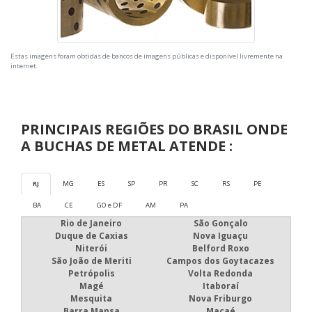
Estas imagens foram obtidas de bancos de imagens públicas e disponível livremente na
internet.
PRINCIPAIS REGIÕES DO BRASIL ONDE
A BUCHAS DE METAL ATENDE :
RJ
MG
ES
SP
PR
SC
RS
PE
BA
CE
GO e DF
AM
PA
Rio de Janeiro
São Gonçalo
Duque de Caxias
Nova Iguaçu
Niterói
Belford Roxo
São João de Meriti
Campos dos Goytacazes
Petrópolis
Volta Redonda
Magé
Itaboraí
Mesquita
Nova Friburgo
Barra Mansa
Macaé