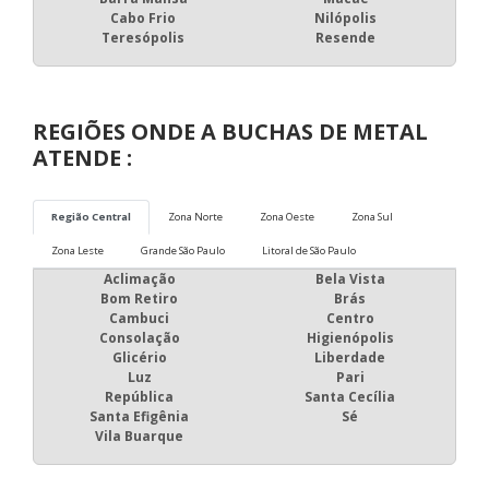
Cabo Frio
Nilópolis
Teresópolis
Resende
REGIÕES ONDE A BUCHAS DE METAL
ATENDE :
Região Central
Zona Norte
Zona Oeste
Zona Sul
Zona Leste
Grande São Paulo
Litoral de São Paulo
Aclimação
Bela Vista
Bom Retiro
Brás
Cambuci
Centro
Consolação
Higienópolis
Glicério
Liberdade
Luz
Pari
República
Santa Cecília
Santa Efigênia
Sé
Vila Buarque