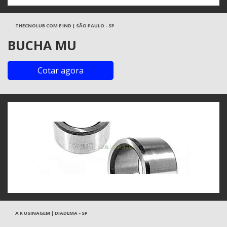
THECNOLUB COM E IND | SÃO PAULO - SP
BUCHA MU
Cotar agora
A R USINAGEM | DIADEMA - SP