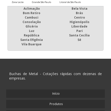
Zona Leste
Grande São Paulo
Litoral de São Paulo
Aclimação
Bela Vista
Bom Retiro
Brás
Cambuci
Centro
Consolação
Higienópolis
Glicério
Liberdade
Luz
Pari
República
Santa Cecília
Santa Efigênia
Sé
Vila Buarque
Buchas de Metal - Cotações rápidas com dezenas de
empresas.
Início
Produtos