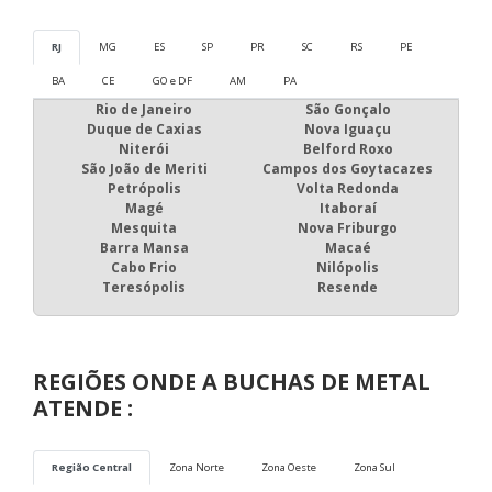
RJ
MG
ES
SP
PR
SC
RS
PE
BA
CE
GO e DF
AM
PA
Rio de Janeiro
São Gonçalo
Duque de Caxias
Nova Iguaçu
Niterói
Belford Roxo
São João de Meriti
Campos dos Goytacazes
Petrópolis
Volta Redonda
Magé
Itaboraí
Mesquita
Nova Friburgo
Barra Mansa
Macaé
Cabo Frio
Nilópolis
Teresópolis
Resende
REGIÕES ONDE A BUCHAS DE METAL
ATENDE :
Região Central
Zona Norte
Zona Oeste
Zona Sul