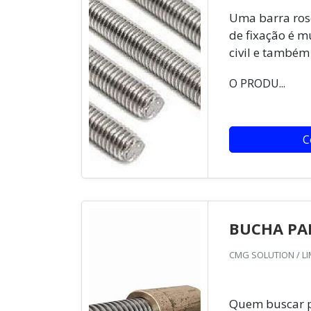
Uma barra ros
de fixação é mu
civil e também
O PRODU...
C
BUCHA PA
CMG SOLUTION / LIM
Quem buscar p