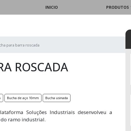
INICIO
PRODUTOS
cha para barra roscada
RA ROSCADA
a
Bucha de aço 10mm
Bucha usinada
ataforma Soluções Industriais desenvolveu a
do ramo industrial.