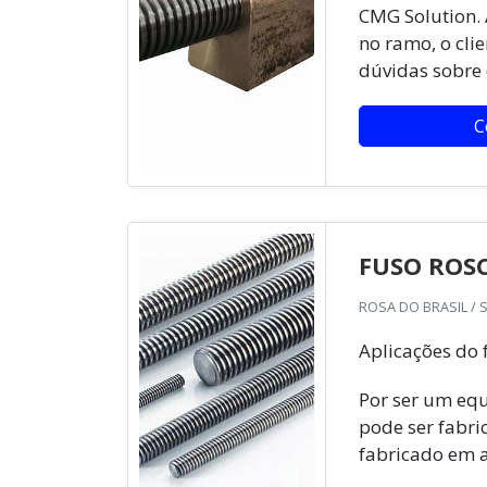
CMG Solution. 
no ramo, o cli
dúvidas sobre 
C
FUSO ROS
ROSA DO BRASIL / 
Aplicações do 
Por ser um equ
pode ser fabri
fabricado em a