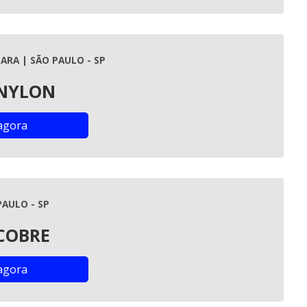
ARA | SÃO PAULO - SP
 NYLON
agora
PAULO - SP
COBRE
agora